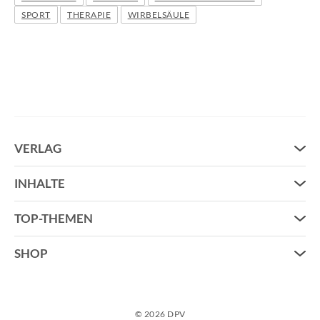
SPORT
THERAPIE
WIRBELSÄULE
VERLAG
ORTHOpress®
INHALTE
ORTHOpress® online
Ressorts
TOP-THEMEN
Orthopress bestellen
Podcasts
Ausgaben
Gesunde Ernährung
SHOP
Sitemap
Fuß Orthopädie
Mein Konto
Wirbelsäule & Bandscheibe
Zahlungsarten
Die Schulter
© 2026 DPV