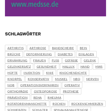
SCHLAGWÖRTER
ARTHRITIS
ARTHROSE
BANDSCHEIBE
BEIN
BRÜCHE
DEFORMIERUNG
DIABETES
EINLAGEN
ERNÄHRUNG
FRAUEN
FUSS
GEFÄSSE
GELENK
GELENKERSATZ
GESUNDHEIT
HALLUX
HAND
HWS
HÜFTE
INJEKTION
KNIE
KNOCHENDICHTE
KNORPEL
KONSERVATIV
MUSKEL
NBQ
NERVEN
NQB
OPERATIONSVERFAHREN
OPERATIV
ORTHOPÄDIE
OSTEOPOROSE
PROTHESE
PRÄVENTION
REHA
RHEUMA
ROTATORENMANSCHETTE
RÜCKEN
RÜCKENSCHMERZEN
SCHMERZEN
SCHULTER
SPINALKANALSTENOSE