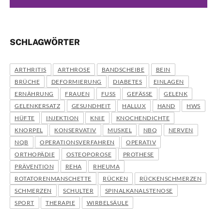
SCHLAGWÖRTER
ARTHRITIS
ARTHROSE
BANDSCHEIBE
BEIN
BRÜCHE
DEFORMIERUNG
DIABETES
EINLAGEN
ERNÄHRUNG
FRAUEN
FUSS
GEFÄSSE
GELENK
GELENKERSATZ
GESUNDHEIT
HALLUX
HAND
HWS
HÜFTE
INJEKTION
KNIE
KNOCHENDICHTE
KNORPEL
KONSERVATIV
MUSKEL
NBQ
NERVEN
NQB
OPERATIONSVERFAHREN
OPERATIV
ORTHOPÄDIE
OSTEOPOROSE
PROTHESE
PRÄVENTION
REHA
RHEUMA
ROTATORENMANSCHETTE
RÜCKEN
RÜCKENSCHMERZEN
SCHMERZEN
SCHULTER
SPINALKANALSTENOSE
SPORT
THERAPIE
WIRBELSÄULE