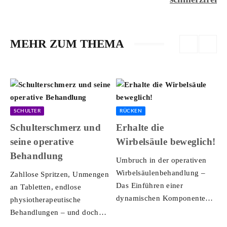
MEHR ZUM THEMA
FUSS- & SPRUNGGELENK
SCHULTER
RÜCKEN
RÜCKEN
ANZEIGE
Operative Korrekturen
Schulterschmerz und
Nicht-operative
Erhalte die
von Fußdeformitäten
seine operative
Dekompression
Wirbelsäule beweglich!
Behandlung
Umbruch in der operativen
Wirbelsäulenbehandlung –
Zahllose Spritzen, Unmengen
Das Einführen einer
an Tabletten, endlose
dynamischen Komponente
physiotherapeutische
Die Druckentlastung im
Behandlungen – und doch
Wirbelkanal und in den
müssen viele Patienten mit